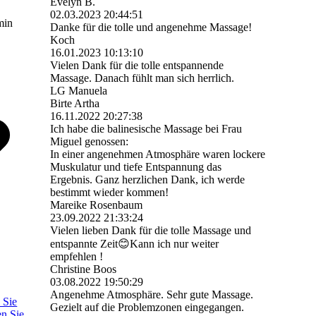
Evelyn B.
02.03.2023
20:44:51
min
Danke für die tolle und angenehme Massage!
Koch
16.01.2023
10:13:10
Vielen Dank für die tolle entspannende
Massage. Danach fühlt man sich herrlich.
LG Manuela
Birte Artha
16.11.2022
20:27:38
Ich habe die balinesische Massage bei Frau
Miguel genossen:
In einer angenehmen Atmosphäre waren lockere
Muskulatur und tiefe Entspannung das
Ergebnis. Ganz herzlichen Dank, ich werde
bestimmt wieder kommen!
Mareike Rosenbaum
23.09.2022
21:33:24
Vielen lieben Dank für die tolle Massage und
entspannte Zeit😊Kann ich nur weiter
empfehlen !
Christine Boos
03.08.2022
19:50:29
Angenehme Atmosphäre. Sehr gute Massage.
 Sie
Gezielt auf die Problemzonen eingegangen.
en Sie