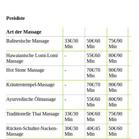
Preisliste
Art der Massage
Balinesische Massage
33€/30
50€/60
75€/90
Min
Min
Min
Hawaianische Lomi-Lomi
-
55€/60
80€/90
Massage
Min
Min
Hot Stone Massage
-
70€/70
90€/90
Min
Min
Kräuterstempel-Massage
-
70€/70
90€/90
Min
Min
Ayurvedische Ölmassage
-
55€/60
80€/90
Min
Min
Traditionelle Thai Massage
33€/30
50€/60
75€/90
Min
Min
Min
Rücken-Schulter-Nacken-
30€/30
40€/45
50€/60
Massage
Min
Min
Min